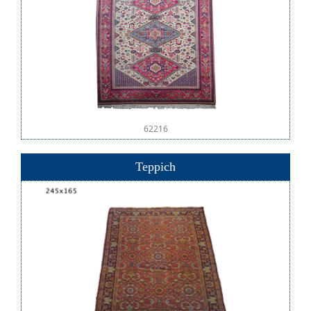
62216
Teppich