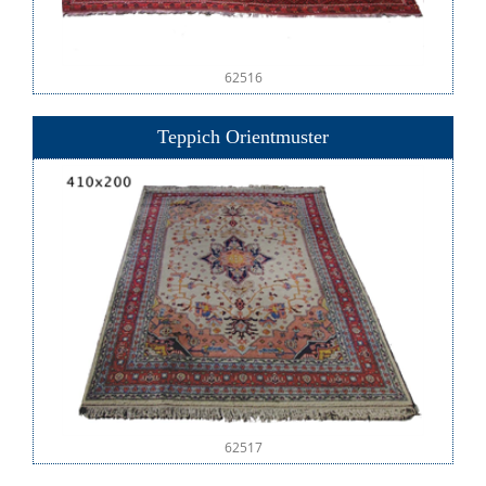
62516
Teppich Orientmuster
62517