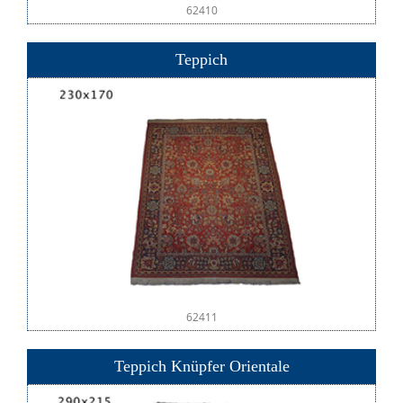
62410
Teppich
62411
Teppich Knüpfer Orientale