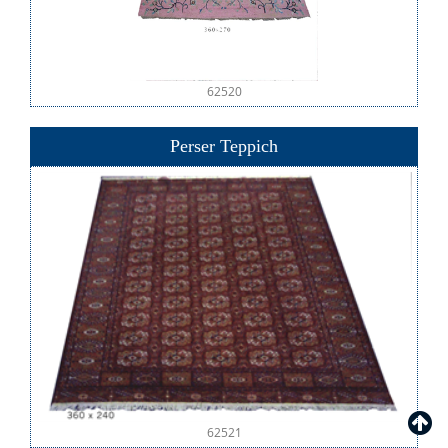
62520
Perser Teppich
62521